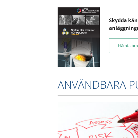
Skydda kän
anläggning
Hämta bro
ANVÄNDBARA P