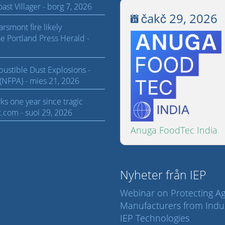
st Villager - borg 7, 2026
čakč 29, 2026
rsmont fire likely
he Portland Press Herald -
stible Dust Explosions -
 (NFPA) - mies 21, 2026
s one year since tragic
t.com - suoi 29, 2026
Anuga FoodTec India
Nyheter från IEP
Webinar on Protecting A
Manufacturers from Indus
IEP Technologies