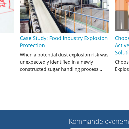
Case Study: Food Industry Explosion
Choos
Protection
Activ
Solut
When a potential dust explosion risk was
unexpectedly identified in a newly
Choosi
constructed sugar handling process...
Explos
Kommande evenem