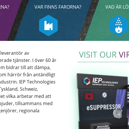
RNA?
VAR FINNS FARORNA?
VAD ÄR L
 leverantör av
ade tjänster. I över 60 år
m bidrar till att dämpa,
som härrör från antändligt
dustrin. IEP Technologies
Tyskland, Schweiz,
et vilka arbetar med att
rbjuder, tillsammans med
enjörer, regionala