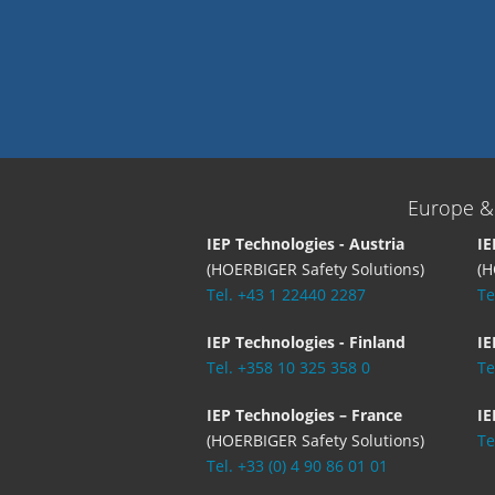
Europe &
IEP Technologies - Austria
IE
(HOERBIGER Safety Solutions)
(H
Tel. +43 1 22440 2287
Te
IEP Technologies - Finland
IE
Tel. +358 10 325 358 0
Te
IEP Technologies – France
IE
(HOERBIGER Safety Solutions)
Te
Tel. +33 (0) 4 90 86 01 01