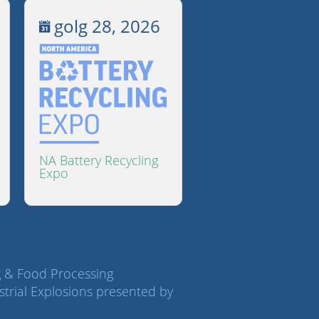
golg 28, 2026
NA Battery Recycling
Expo
g & Food Processing
trial Explosions presented by