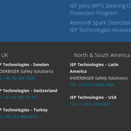
IEP joins WPI’s Steering
Protection Program
Atexon® Spark Detection
IEP Technologies receive
 UK
North & South America
P Technologies - Sweden
IEP Technologies – Latin
OERBIGER Safety Solutions)
America
l. +46 70 564 3306
(HOERBIGER Safety Solutions)
Tel. +55 (11) 4446 7400
P Technologies – Switzerland
l. +41 62 207 10 10
IEP Technologies – USA
Tel. +1-855-793-8407
P Technologies – Turkey
l. +90 232 484 4412