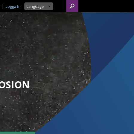
r
Logga In
OSION