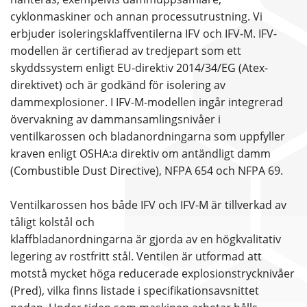
cyklonmaskiner och annan processutrustning. Vi
erbjuder isoleringsklaffventilerna IFV och IFV-M. IFV-
modellen är certifierad av tredjepart som ett
skyddssystem enligt EU-direktiv 2014/34/EG (Atex-
direktivet) och är godkänd för isolering av
dammexplosioner. I IFV-M-modellen ingår integrerad
övervakning av dammansamlingsnivåer i
ventilkarossen och bladanordningarna som uppfyller
kraven enligt OSHA:a direktiv om antändligt damm
(Combustible Dust Directive), NFPA 654 och NFPA 69.
Ventilkarossen hos både IFV och IFV-M är tillverkad av
tåligt kolstål och
klaffbladanordningarna är gjorda av en högkvalitativ
legering av rostfritt stål. Ventilen är utformad att
motstå mycket höga reducerade explosionstrycknivåer
(Pred), vilka finns listade i specifikationsavsnittet