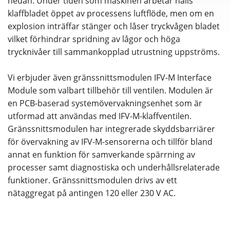
nedan. Under tiden som maskinen arbetar hålls
klaffbladet öppet av processens luftflöde, men om en
explosion inträffar stänger och låser tryckvågen bladet
vilket förhindrar spridning av lågor och höga
trycknivåer till sammankopplad utrustning uppströms.
Vi erbjuder även gränssnittsmodulen IFV-M Interface
Module som valbart tillbehör till ventilen. Modulen är
en PCB-baserad systemövervakningsenhet som är
utformad att användas med IFV-M-klaffventilen.
Gränssnittsmodulen har integrerade skyddsbarriärer
för övervakning av IFV-M-sensorerna och tillför bland
annat en funktion för samverkande spärrning av
processer samt diagnostiska och underhållsrelaterade
funktioner. Gränssnittsmodulen drivs av ett
nätaggregat på antingen 120 eller 230 V AC.